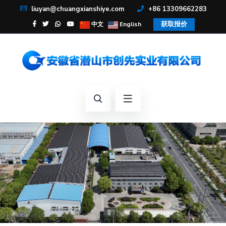
liuyan@chuangxianshiye.com
+86 13309662283
获取报价
中文
English