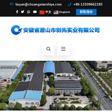
liuyan@chuangxianshiye.com
+86 13309662283
获取报价
中文
English