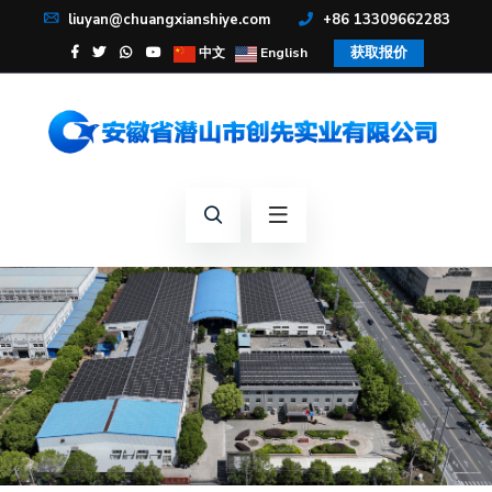
liuyan@chuangxianshiye.com
+86 13309662283
获取报价
中文
English